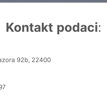
Kontakt
podaci
:
Nazora 92b, 22400
97