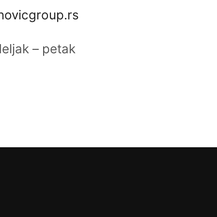
novicgroup.rs
ljak – petak