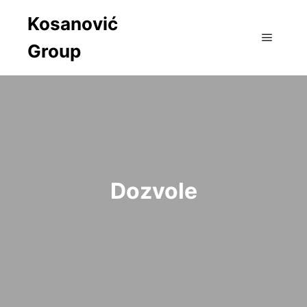
Kosanović
Group
Main m
Dozvole